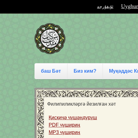
Uyghur
ئۇيغۇرچە
баш Бәт
Биз ким?
Муқәддәс К
Филипиликләргә йезилған хәт
Қисқичә чүшәндүрүш
PDF чушириң
MP3 чушириң