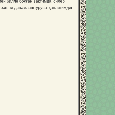
ән биллә болған вақтимда, силәр
күрәшни давамлашту­руватқанлиғимдин