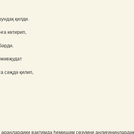
шундақ қилди.
ға көтирип,
бәрди.
л мәвҗудат
а сәҗдә қилип,
 араңлардики вақтимда һемишәм сөзүмни аңлиғиниңлардәк,