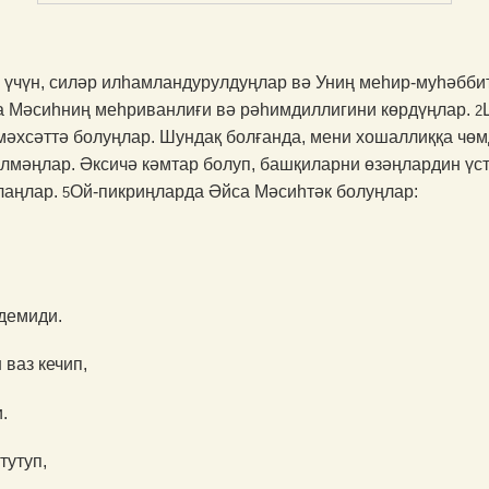
үчүн, силәр илһамлан­ду­рулдуңлар вә Униң меһир-муһәбби
а Мәсиһниң меһри­ван­лиғи вә рәһимдиллигини көрдүңлар.
2
 мәхсәттә болуң­лар. Шундақ болғанда, мени хошаллиққа чө
лмәңлар. Әксичә кәмтар болуп, башқиларни өзәңлардин үс
лаңлар.
Ой-пикриңларда Әйса Мәсиһтәк болуңлар:
5
 демиди.
 ваз кечип,
.
тутуп,