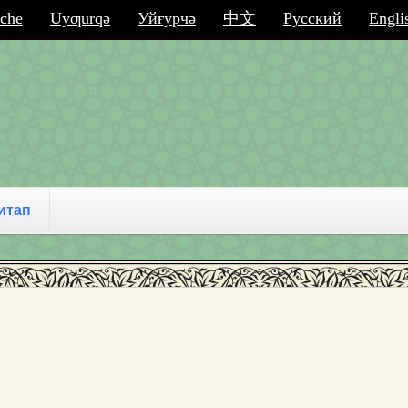
che
Uyƣurqә
Уйғурчә
中文
Русский
Engli
итап