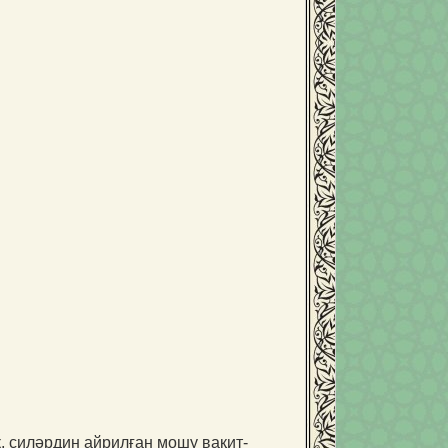
 силәрдин айрилған мошу вақит­