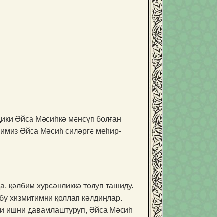
дики Әйса Мәсиһкә мәнсүп болған
бимиз Әйса Мәсиһ силәргә меһир-
а, қәлбим хурсәнликкә толуп ташиду.
бу хизмитимни қоллап кәлдиңлар.
хши ишни давамлаштуруп, Әйса Мәсиһ