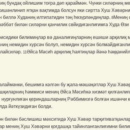
иң бундақ ойлишим тоғра дәп қараймән. Чүнки силәрниң м
ишәнлинип ятқан вақтимда болсун яки сиртта Хуш Хәвәрни 
 биллә Худа­ниң илтипатидин тәң һөзүрләндиңлар.
Мениң 
8
әббәт билән силәрни қанчилик сөйидиғанлиғимға Худа Өзи 
ғрисидики билимиңлар вә даналиғиңларниң ешиши арқилиқ
аниң немидин хурсән болуп, немидин хурсән болмайдиғанли
алайсиләр.
Әйса Мәсиһ арқилиқ һаятиңлар йәнә һәққанийл
11
лаймәнки, бешимға кәлгән бу җапа-мәшәқәтләр Хуш Хәвәрн
шқиларниң һәммиси мениң Әйса Мәсиһкә хизмәт қилғанлиғ
нурғунлиған қерин­даш­ларниң Рәббимизгә болған ишәнчи 
лда йәткүзидиған болди.
мән билән бәслишиш мәхси­тидә Хуш Хәвәр тарқитиватқанл
ар мениң Хуш Хәвәрни қоғдашқа тайинланғанлиғимни билип,