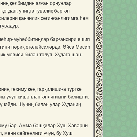
ениң қәлбимдин алған орнуңлар
қоғдап, униңға гувалиқ бәргән
силәрни қанчилик сеғинғанлиғимға һәм
гувадур.
 меһир-муһәббитиңлар барғансири ешип
ғини пәриқ етәләйсиләрдә, Әйса Мәсиһ
иқ мевиси билән толуп, Худаға шан-
иң техиму кәң тарқилишиға түрткә
им үчүн кишәнләнгәнлигимни билишти.
күчәйди. Шуниң билән улар Худаниң
арму бар. Амма башқилар Хуш Хәвәрни
 мени сөйгәнлиги үчүн, бу Хуш