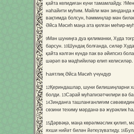
қайта келидиған күни тамамлайду.
Мен
7
наһайити муһим. Мәйли мән зинданда к
вақтимда болсун, һәммиңлар мән билән
Әйса Мәсиһ маңа ата қилған меһир-муһ
Мән шуниңға дуа қилимәнки, Худа то
9
барсун.
Шундақ болғанда, силәр Худ
10
қайта кәлгән күндә пак вә әйипсиз бол
шәрәп вә мәдһийиләр елип келисиләр.
Һаятлиқ Әйса Мәсиһ үчүндур
Қериндашлар, шуни билишиңларни ха
12
болди.
Сарай муһапизәтчилири вә ба
13
Зинданға ташланғанлиғим сәвәвидин 
14
сөзини техиму мәрданә вә жүрәклик һа
Дәрвәқә, маңа көрәлмәслик қилип, 
15
яхши нийәт билән йәткүзүватиду.
Бул
16