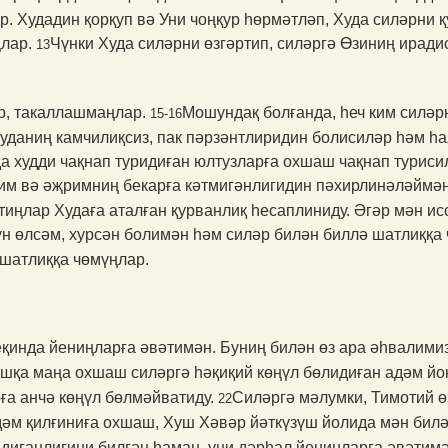
. Худадин қорқуп вә Уни чоңқур һөрмәтләп, Худа силәрни қу
ңлар.
Чүнки Худа силәрни өзгәртип, силәргә Өзиниң иради
13
р, такаллашмаңлар.
Мошун­дақ болғанда, һеч ким силәр
15-16
уданиң камчилиқсиз, пак пәрзәнтлиридин болисиләр һәм һ
да худди чақнап туридиған юлтузларға охшаш чақнап туриси
тим вә әҗримниң бекарға кәтми­гәнлигидин пәхирлинәләймә
тиңлар Худаға аталған қурванлиқ һесаплиниду. Әгәр мән ис
чүн өлсәм, хурсән болимән һәм силәр билән биллә шатлиққа
 шатлиққа чөмүңлар.
қинда йениңларға әвәти­мән. Буниң билән өз ара әһвалимиз
шқа маңа охшаш силәргә һәқиқий көңүл бөлидиған адәм йо
ға анчә көңүл бөлмәйватиду.
Силәргә мәлумки, Тимотий ө
22
рдәм қилғиниға охшаш, Хуш Хәвәр йәткүзүш йолида мән бил
иған­лиғини билгән һаман, уни дәрһал йениңларға әвәтим