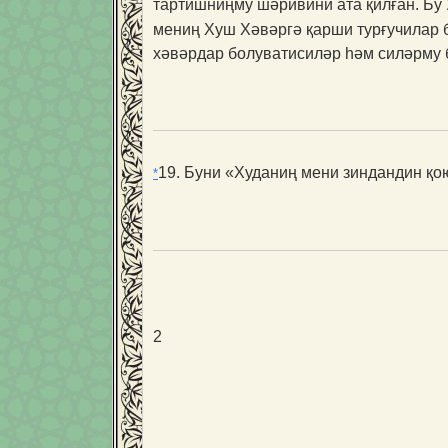
тартишниңму шәривини ата қилған. Бу
мениң Хуш Хәвәргә қарши турғучилар 
хәвәрдар болуватисиләр һәм силәрму 
19.
Буни «Худаниң мени зиндандин қою
*
2