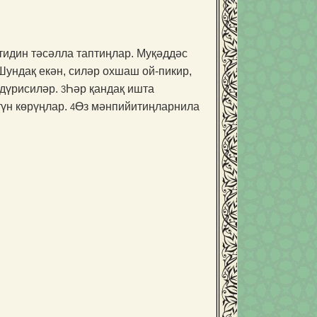
тидин тәсәлла таптиңлар. Муқәддәс
Шундақ екән, силәр охшаш ой-пикир,
мдүрисиләр.
Һәр қандақ ишта
3
түн көрүңлар.
Өз мәнпийи­тиңларнила
4