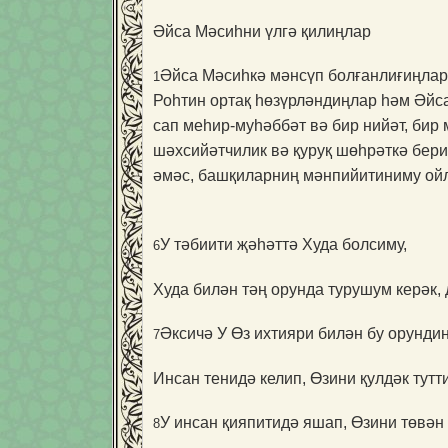
Әйса Мәсиһни үлгә қилиңлар
Әйса Мәсиһкә мәнсүп болғанлиғиңлар 
1
Роһтин ортақ һөзүрләндиңлар һәм Әйс
сап меһир-муһәббәт вә бир нийәт, бир
шәхсийәтчилик вә қуруқ шөһрәткә бери
әмәс, башқиларниң мәнпийитиниму ой
У тәбиити җәһәттә Худа болсиму,
6
Худа билән тәң орунда турушум керәк,
Әксичә У Өз ихтияри билән бу орундин
7
Инсан тенидә келип, Өзини қулдәк тутти
У инсан қияпитидә яшап, Өзини төвән 
8