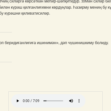
 Униң силәргә көрсәткән меһир-шәпқитидур.
Мән силәр бил
30
билән күрәш қилғанлиғимни көрдүңлар. Һазирму мениң бу 
бу күрәшни қиливатисиләр.
п беридиғанлиғиға ишинимән», дәп чүши­ниш­киму болиду.