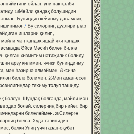
әнпийитини ойлап, уни пак қәлби
ватиду.
Мәйли қандақ болушидин
18
рсәнмән. Буниңдин кейинму давамлиқ
 ишинимән.
Бу силәрниң дуалириңлар
*
әйдиған ишларни қилип,
 мәйли мән қандақ яшай яки қандақ
 асманда Әйса Мәсиһ билән биллә
 қилған хизми­тим нәтиҗилик болиду.
шни арзу қили­мән, чүнки буниңдинму
, мән һазирчә өлмәймән. Әксичә
билән биллә болимән.
Мән аман-есән
26
сәнлигиң­лар техиму толуп ташиду.
қ болсун. Шундақ болғанда, мәйли мән
вәрдар болай, силәрниң бир нийәт, бир
нлиғиңларни биләләймән.
Силәргә
28
иләрниң болса, Худа тәрипидин
әс, бәлки Униң үчүн азап-оқубәт