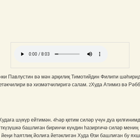
нки Павлустин вә мән арқи­лиқ Тимотийдин Филипи шәһири
тәкчилири вә хизмәт­чи­­лиригә салам.
Худа Атимиз вә Рәб
2
Худаға шүкүр ейтимән.
Һәр қетим силәр үчүн дуа қилғинимд
4
ткүзүшкә башлиған биринчи күндин һазирғичә силәр мениң 
 йеңи һаятлиқ йолиға йетәклигән Худа Өзи башлиған бу я