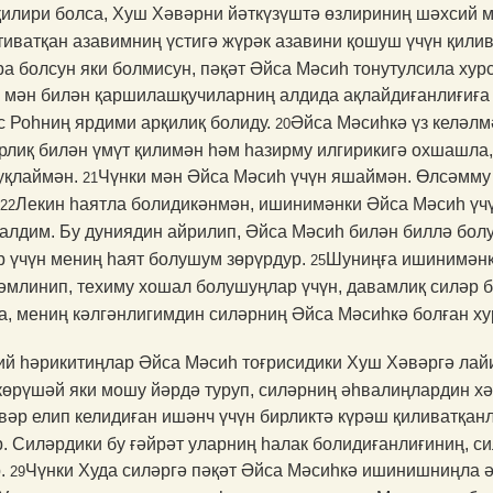
илири болса, Хуш Хәвәрни йәткүзүштә өзлириниң шәхсий м
тиватқан азавимниң үстигә жүрәк азавини қошуш үчүн қили
ғра болсун яки болмисун, пәқәт Әйса Мәсиһ тонутулсила ху
 мән билән қаршилашқучиларниң алдида ақлайдиғанлиғиға
с Роһниң ярдими арқилиқ болиду.
Әйса Мәсиһкә үз келәлм
20
рлиқ билән үмүт қилимән һәм һазирму илгирикигә охшашла,
луқлаймән.
Чүнки мән Әйса Мәсиһ үчүн яшаймән. Өлсәмму
21
Лекин һаятла болидикәнмән, ишинимәнки Әйса Мәсиһ үчүн
22
алдим. Бу дуниядин айрилип, Әйса Мәсиһ билән биллә болу
р үчүн мениң һаят болушум зөрүрдур.
Шуниңға ишинимәнки
25
м­линип, техиму хошал болушуңлар үчүн, давамлиқ силәр 
, мениң кәлгәнлигимдин силәрниң Әйса Мәсиһкә болған хур
й һәрикитиңлар Әйса Мәсиһ тоғрисидики Хуш Хәвәргә лайи
көрүшәй яки мошу йәрдә туруп, силәрниң әһвалиңлардин хә
әвәр елип келидиған ишәнч үчүн бирликтә күрәш қиливатқа
. Силәрдики бу ғәйрәт уларниң һалак болидиғанлиғиниң, с
р.
Чүнки Худа силәргә пәқәт Әйса Мәсиһкә ишинишниңла әм
29