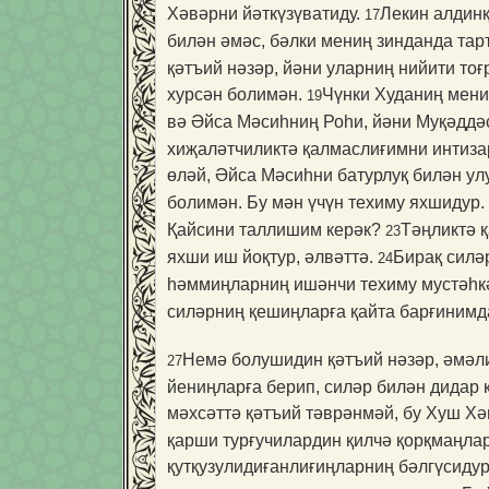
Хәвәрни йәткүзүватиду.
Лекин алдинқ
17
билән әмәс, бәлки мениң зинданда тар
қәтъий нәзәр, йәни уларниң нийити то
хурсән болимән.
Чүнки Худаниң мени
19
вә Әйса Мәсиһниң Роһи, йәни Муқәддә
хиҗаләтчиликтә қалмаслиғимни интиза
өләй, Әйса Мәсиһни батурлуқ билән у
болимән. Бу мән үчүн техиму яхшидур.
Қайсини таллишим керәк?
Тәңликтә қ
23
яхши иш йоқтур, әлвәттә.
Бирақ силә
24
һәммиңларниң ишәнчи техиму мустәһкә
силәрниң қешиңларға қайта барғинимда
Немә болушидин қәтъий нәзәр, әмәли
27
йениңларға берип, силәр билән дидар 
мәхсәттә қәтъий тәврәнмәй, бу Хуш Х
қарши турғучилардин қилчә қорқмаңлар
қутқузулидиғанлиғиңларниң бәлгүсиду