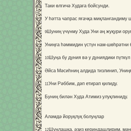
Таки өлгичә Худаға бойсунди.
У һәтта чапрас яғачқа миқланғандиму 
Шуниң үчүнму Худа Уни әң жуқури орун
9
Униңға һәммидин үстүн нам-шөһрәтни 
Шуңа бу дуния вә у дуниядики пүткү
10
Әйса Мәсиһниң алдида тизлинип, Униңғ
Уни Рәббим, дәп етирап қилиду.
11
Буниң билән Худа Атимиз улуқлиниду.
Аләмдә йоруқлуқ болуңлар
Шуңлашқа, әзиз қериндашлирим, мән
12