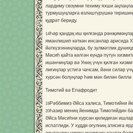
лардиму сөзүмни техиму яхши аңлаңлар
турмушуңларға өзләштүрүшкә тириши
қудрәт бериду.
Һәр қандақ иш қилғанда рәнҗимәңла
14
яман­лишип кәткән инсанлар арисида Х
йәткүзгиниңларда, бу зулмәтлик дуния
Мәсиһ қайта кәлгән күндә пүтүн хизми
ишәнчиңлар вә Униң үчүн қилған хизми
лиғиңлар үстигә чачсам, йәни силәр ү
хурсән болуңлар һәм мән билән биллә
Тимотий вә Епафродит
Рәббимиз Әйса халиса, Тимотийни йе
19
Һазир мениң йенимда Тимотийдин ба
20
Әйса Мәсиһни хурсән қилидиған ишлар
испатлиди. У худди оғулниң атисиға я
зиндандин чиқиш ишимниң қандақ болид