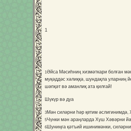
1
Әйса Мәсиһниң хизмәткари болған мә
1
муқәддәс хәлиққә, шундақла уларниң йе
шәпқәт вә аманлиқ ата қилғай!
Шүкүр вә дуа
Мән силәрни һәр қетим әслигинимдә, 
3
Чүнки мән араңларда Хуш Хәвәрни йә
5
Шуниңға қәтъий ишинимәнки, силәрни
6