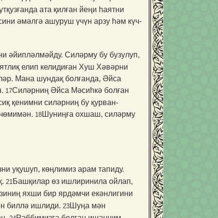
тқузғанда ата қилған йеңи һаятни
сини әмәлгә ашуруш үчүн арзу һәм күч-
ни әйипләлмәйду. Силәрму бу бузулуп,
аятлиқ елип келидиған Хуш Хәвәрни
ләр. Мана шундақ болғанда, Әйса
н.
Силәрниң Әйса Мәсиһкә бол­ған
17
сиқ қенимни силәрниң бу қурван­
 чөмимән.
Шуниңға охшаш, силәрму
18
ни уқушуп, көңлимиз арам тапиду.
қ.
Башқилар өз ишли­ринила ойлап,
21
зиниң яхши бир ярдәмчи екәнлигини
ән биллә ишлиди.
Шуңа мән
23
ән.
Рәббимизгә болған ишәнчим