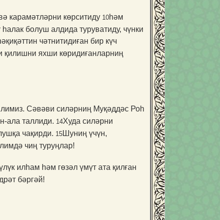
ә вә карамәтләрни көрситиду
һәм
10
 һалак болуш алдида туруватиду, чүнки
әқиқәттин чәтнитидиған бир күч
и қилишни яхши көридиғанларниң
илимиз. Сәвәви силәрниң Муқәддәс Роһ
н-ала таллиди.
Худа силәр­ни
14
лушқа чақирди.
Шуниң үчүн,
15
әлимдә чиң туруңлар!
лүк илһам һәм гөзәл үмүт ата қилған
дрәт бәргәй!