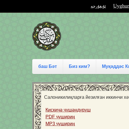
Uyghur
ئۇيغۇرچە
баш Бәт
Биз ким?
Муқәддәс К
Салоникилиқларға йезилған иккинчи хә
Қисқичә чүшәндүрүш
PDF чушириң
MP3 чушириң