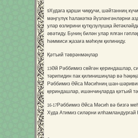
Худаға қарши чиққучи, шәйтанниң күчи
9
мәңгүлүк һалакәткә йүзләнгәнләрни аз
улар өзлирини қутқузулушқа йетәкләйд
әвәтиду. Буниң билән улар ялған гәпл
һәммиси җазаға мәһкүм қилиниду.
Қәтъий тәврәнмәңлар
Әй Рәббимиз сөйгән қериндашлар, си
13
тәрипидин пак қилинишиңлар вә һәқиқ
Рәббимиз Әйса Мәсиһниң шан-шәривигә 
қериндашлар, ишәнчиңларда қәтъий тәвр
Рәббимиз Әйса Мәсиһ вә бизгә меһ
16-17
Худа Атимиз силәрни илһамландурғай һ