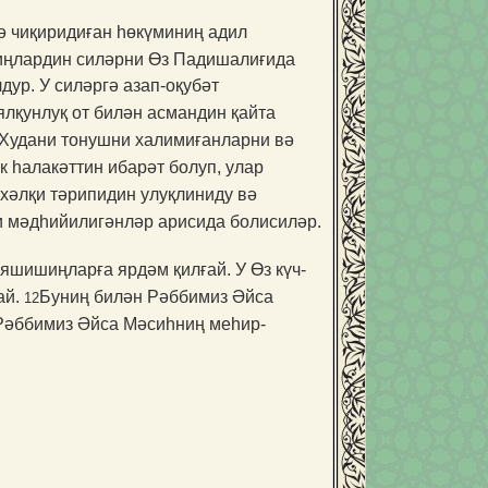
ә чиқиридиған һөкүминиң адил
иңлардин силәрни Өз Падиша­ли­ғида
дур. У силәргә азап-оқубәт
лқунлуқ от билән асмандин қайта
 Худани тонушни халимиғанларни вә
 һалакәттин ибарәт болуп, улар
хәлқи тәрипидин улуқлиниду вә
и мәдһийилигәнләр арисида болисиләр.
 яшишиңларға ярдәм қилғай. У Өз күч-
ай.
Буниң билән Рәббимиз Әйса
12
 Рәббимиз Әйса Мәсиһниң меһир-