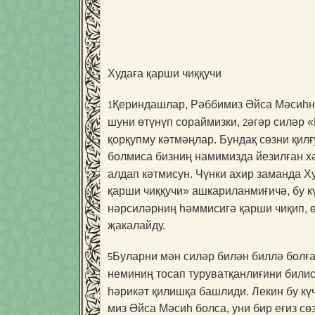
Худаға қарши чиққучи
Қериндашлар, Рәббимиз Әйса Мәсиһниң
1
шуни өтүнүп сораймизки,
әгәр силәр «
2
қорқупму кәтмәңлар. Бундақ сөзни қил
болмиса бизниң намимизда йезилған х
алдап кәтмисун. Чүнки ахир заманда Ху
қарши чиққучи» ашкариланмиғичә, бу к
нәрсиләрниң һәммисигә қарши чиқип, ө
җакалайду.
Буларни мән силәр билән биллә болға
5
неминиң тосап туруватқанлиғини билис
һәрикәт қилишқа башлиди. Лекин бу күч
миз Әйса Мәсиһ болса, уни бир еғиз сөз