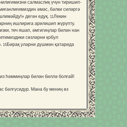
рчилиғимизни салмаслиқ үчүн тиришип-
миғанлиғимиздин әмәс, бәлки силәргә
шлимәйду!» дегән едуқ.
Лекин
11
арниң ишлириға арили­шип жүрүпту.
зки, теч яшап, әмгигиңлар билән нан
хетимиздики сөзләрни қобул
р.
Бирақ уларни дүшмән қатарида
15
миз һәммиңлар билән биллә болғай!
с бәлгүсидур. Мана бу мениң өз