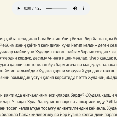
 қайта келидиған һәм бизниң Униң билән бир йәргә җәм б
Рәббимизниң қайтип келидиған күни йетип кәлди» дегән сөз
ғучилар мәйли уни Худадин кәлгән пәйғәмбәрлик сөздин яки
әтләрдин көрдуқ, десиму униңға ишәнмәңлар.
Һәр қандақ а
3
даға қарши чоң топилаң йүз бәрмигичә вә мәңгүлүк һалакәт
үн йетип кәлмәйду.
Худаға қарши чиққучи Худа дәп аталған
4
зини һәммидин үстүн қилип көрситиду, һәтта Худаниң ибадә
н вақтимда ейтқанлиғим есиң­ларда барду?
Худаға қарши 
6
иләр. У пәқәт Худа бәлгүли­гән вақитта ашкарилиниду.
Шә
7-8
ни тосап келиват­қан тосалғу еливетилгәндин кейинла, Худа
 биләнла һалак қиливе­тиду вә йәр йүзигә кәлгәндики парла