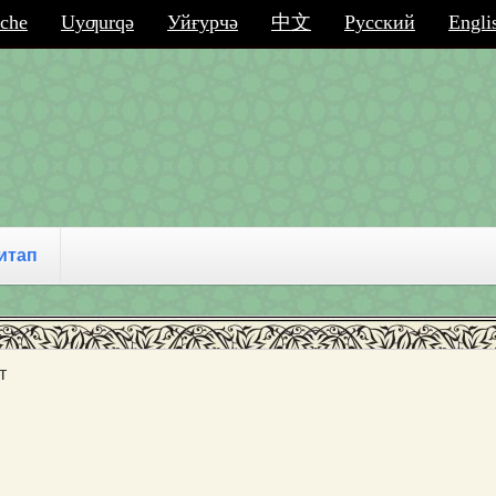
che
Uyƣurqә
Уйғурчә
中文
Русский
Engli
итап
т