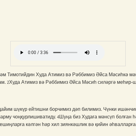
һәм Тимотийдин Худа Ати­миз вә Рәббимиз Әйса Мәсиһкә м
ам.
Худа Атимиз вә Рәббимиз Әйса Мәсиһ силәргә меһир-шә
2
дайим шүкүр ейтишни борчимиз дәп билимиз. Чүнки ишәнчиң
арму чоңқурлиши­ватиду.
Шуңа биз Худаға мәнсүп болған 
4
бешиңларға кәлгән һәр хил зиянкәшлик вә қийин әһвалларғ