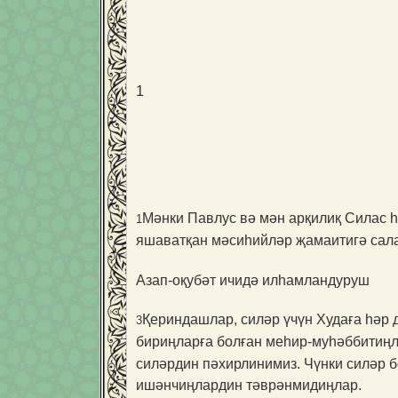
1
Мәнки Павлус вә мән арқилиқ Силас 
1
яшаватқан мәсиһийләр җамаитигә сал
Азап-оқубәт ичидә илһамландуруш
Қериндашлар, силәр үчүн Худаға һәр 
3
бириңларға болған меһир-муһәббитиңл
силәрдин пәхирлинимиз. Чүнки силәр 
ишәнчиңлардин тәврәнмидиңлар.