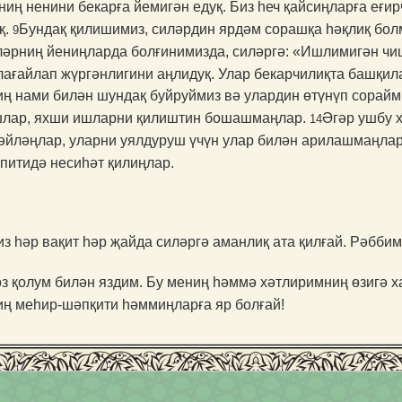
ниң ненини бекарға йемигән едуқ. Биз һеч қайсиңларға еғи
қ.
Бундақ қилишимиз, силәрдин ярдәм сорашқа һәқлиқ бол
9
ләрниң йениңларда болғинимизда, силәргә: «Ишлимигән чи
ағайлап жүргән­лигини аңлидуқ. Улар бекарчилиқта башқил
 нами билән шундақ буйруймиз вә улардин өтүнүп сорайми
ашлар, яхши ишларни қилиштин бошашмаңлар.
Әгәр ушбу 
14
 әйләңлар, уларни уялдуруш үчүн улар билән арилашмаңла
үпитидә несиһәт қилиңлар.
 һәр вақит һәр җайда силәр­гә аманлиқ ата қилғай. Рәбби
з қолум билән яздим. Бу мениң һәммә хәтлиримниң өзигә ха
ң меһир-шәпқити һәммиң­ларға яр болғай!