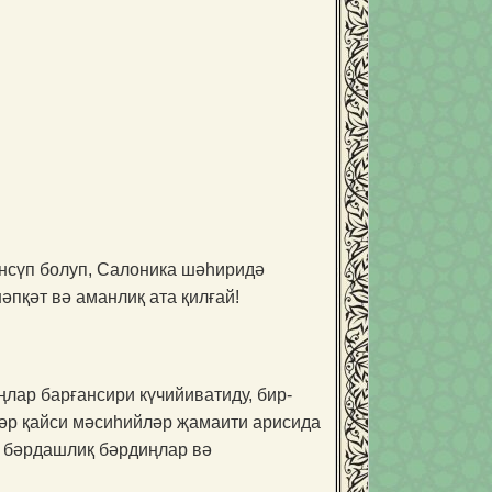
әнсүп болуп, Салоника шәһиридә
пқәт вә аманлиқ ата қилғай!
лар барғансири күчийиватиду, бир-
һәр қайси мәсиһийләр җамаити арисида
а бәрдашлиқ бәрдиңлар вә