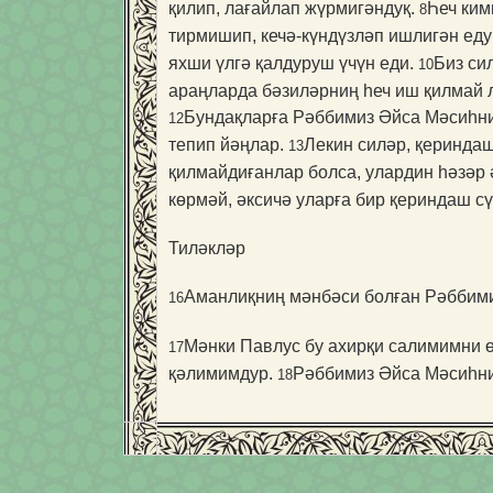
қилип, лағайлап жүрмигәндуқ.
Һеч ким
8
тирмишип, кечә-күндүзләп ишлигән еду
яхши үлгә қалдуруш үчүн еди.
Биз си
10
араңларда бәзиләрниң һеч иш қилмай л
Бундақларға Рәббимиз Әйса Мәсиһниң
12
тепип йәңлар.
Лекин силәр, қеринд
13
қилмайдиғанлар болса, улардин һәзәр
көрмәй, әксичә уларға бир қериндаш с
Тиләкләр
Аманлиқниң мәнбәси болған Рәббимиз
16
Мәнки Павлус бу ахирқи салимимни ө
17
қәлимимдур.
Рәббимиз Әйса Мәсиһни
18