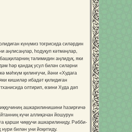
олидиған күнүмиз тоғрисида силәрдин
ни аңлисаңлар, һодуқуп кәтмәңлар,
 башқиларниң тәлимидин аңлидуқ, яки
дәм һәр қандақ усул билән силәрни
кә мәһкүм қилинғучи, йәни «Худаға
 яки кишиләр ибадәт қилидиған
тхани­сида олтирип, өзини Худа дәп
чиққучиниң ашкарилинишини һазир­ғичә
йтанниң күчи аллиқачан йошурун
ға қарши чиққучи ашкари­линиду. Рәбби­
қ нури билән уни йоқитиду.