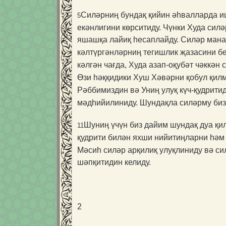
Силәрниң бундақ қийин әһвалларда и
5
екәнлигини көрситиду. Чүнки Худа сил
яшашқа лайиқ һесаплайду. Силәр мана
кәлтүргәнләрниң тегишлик җазасини б
кәлгән чағда, Худа азап-оқубәт чәккән 
Өзи һәққидики Хуш Хәвәрни қобул қил
Рәббимиздин вә Униң улуқ күч-қудрити
мәдһийилиниду. Шундақла силәрму биз
Шуниң үчүн биз дайим шундақ дуа қил
11
қудрити билән яхши нийитиңларни һәм
Мәсиһ силәр арқилиқ улуқлиниду вә с
шәпқитидин келиду.
2