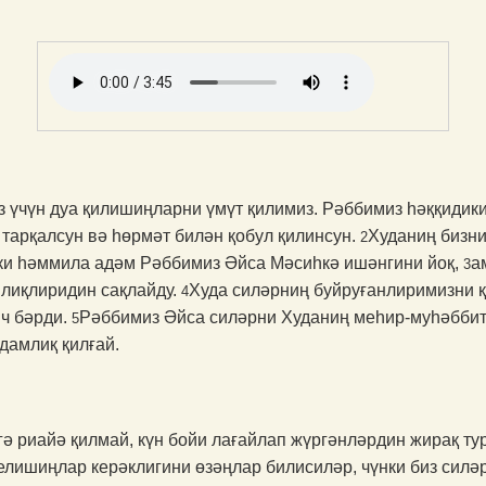
 үчүн дуа қилишиңларни үмүт қилимиз. Рәббимиз һәққидики
 тарқалсун вә һөрмәт билән қобул қилинсун.
Худаниң бизни
2
нки һәммила адәм Рәббимиз Әйса Мәсиһкә ишәнгини йоқ,
а
3
лиқлиридин сақлайду.
Худа силәрниң буйруғанлиримизни 
4
нч бәрди.
Рәббимиз Әйса силәрни Худаниң меһир-муһәббит
5
дамлиқ қилғай.
гә риайә қилмай, күн бойи лағайлап жүргәнләрдин жирақ 
 елишиңлар керәклигини өзәңлар билисиләр, чүнки биз силә