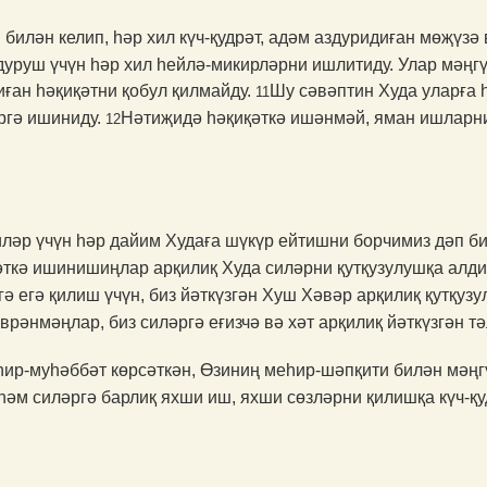
 билән келип, һәр хил күч-қудрәт, адәм аздуридиған мөҗүз
дуруш үчүн һәр хил һейлә-микирләрни ишлитиду. Улар мәңгү
иған һәқиқәтни қобул қилмайду.
Шу сәвәптин Худа уларға һ
11
әргә ишиниду.
Нәтиҗидә һәқиқәткә ишәнмәй, яман ишларн
12
ләр үчүн һәр дайим Худаға шүкүр ейтишни борчимиз дәп б
әткә ишинишиңлар арқилиқ Худа силәрни қутқузулушқа алди
егә қилиш үчүн, биз йәткүзгән Хуш Хәвәр арқилиқ қутқузу
әнмәңлар, биз силәр­гә еғизчә вә хәт арқилиқ йәткүзгән т
ир-муһәббәт көрсәткән, Өзиниң меһир-шәпқити билән мәңгү
әм силәргә барлиқ яхши иш, яхши сөзләрни қилишқа күч-қу