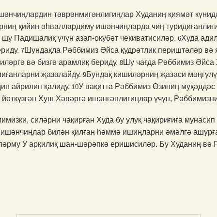
шәнчиңлардин тәврәнми­гән­лигиңлар Худаниң қиямәт күнид
әрниң қийин әһваллар­диму ишәнчиңларда чиң туридиғанлиғ
 шу Падишалиқ үчүн азап-оқубәт чекиватисиләр.
Худа адил
6
ериду.
Шундақла Рәббимиз Әйса қудрәтлик периштәләр вә я
7
силәргә вә бизгә арамлиқ бериду.
Шу чағда Рәббимиз Әйса
8
миғанларни җазалайду.
Бундақ кишиләрниң җазаси мәңгүлүк
9
дин айрилип қалиду.
У вақитта Рәббимиз Өзиниң муқәддәс 
10
 йәткүзгән Хуш Хәвәргә ишәнгәнлигиңлар үчүн, Рәббимизн
имизки, силәрни чақирған Худа бу улуқ чақириғиға мунасип
 ишәнчиңлар билән қилған һәммә ишиңларни әмәлгә ашурғ
иләрму У арқилиқ шан-шәрәпкә еришисиләр. Бу Худаниң вә