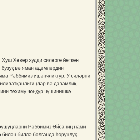
 Хуш Хәвәр худди силәргә йәткән
 бузуқ вә яман адәмләрдин
мма Рәббимиз ишәнчликтур. У силәр­ни
қиливатқанлиғиңлар вә давамлиқ
ини техиму чоңқур чүшинишкә
турушуңларни Рәббимиз Әйсаниң нами
р билән биллә болғанда һорунлуқ