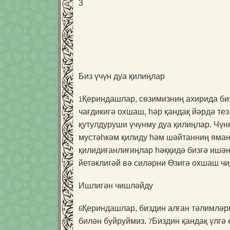
3
Биз үчүн дуа қилиңлар
Қериндашлар, сөзимизниң ахирида биз
1
чағдикигә охшаш, һәр қандақ йәрдә тез
қутулдуруши үчүнму дуа қилиңлар. Чү
мустәһкәм қилиду һәм шәйтанниң яман
қилидиғанлиғиңлар һәққидә бизгә ишә
йетәклигәй вә силәрни Өзигә охшаш чи
Ишлигән чишләйду
Қериндашлар, биздин алған тәлимләр
6
билән буйруймиз.
Биздин қандақ үлгә
7